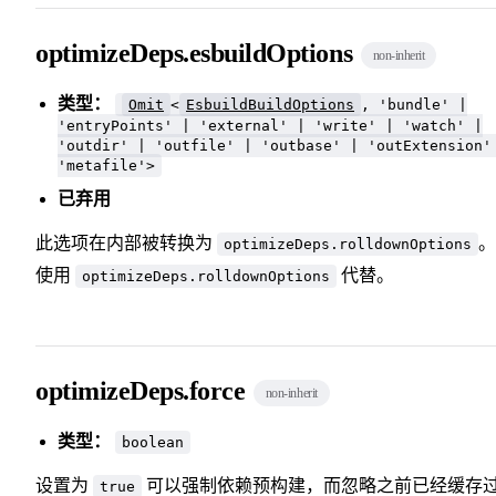
optimizeDeps.esbuildOptions
non-inherit
类型：
Omit
<
EsbuildBuildOptions
, 'bundle' |
'entryPoints' | 'external' | 'write' | 'watch' |
'outdir' | 'outfile' | 'outbase' | 'outExtension'
'metafile'>
已弃用
此选项在内部被转换为
。
optimizeDeps.rolldownOptions
使用
代替。
optimizeDeps.rolldownOptions
optimizeDeps.force
non-inherit
类型：
boolean
设置为
可以强制依赖预构建，而忽略之前已经缓存
true