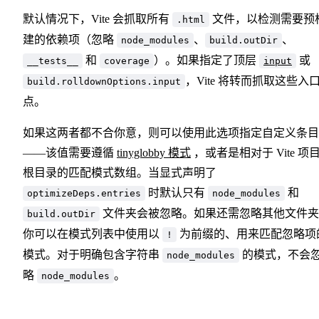
默认情况下，Vite 会抓取所有
文件，以检测需要预
.html
建的依赖项（忽略
、
、
node_modules
build.outDir
和
）。如果指定了顶层
或
__tests__
coverage
input
，Vite 将转而抓取这些入
build.rolldownOptions.input
点。
如果这两者都不合你意，则可以使用此选项指定自定义条目
——该值需要遵循
tinyglobby 模式
，或者是相对于 Vite 项
根目录的匹配模式数组。当显式声明了
时默认只有
和
optimizeDeps.entries
node_modules
文件夹会被忽略。如果还需忽略其他文件夹
build.outDir
你可以在模式列表中使用以
为前缀的、用来匹配忽略项
!
模式。对于明确包含字符串
的模式，不会
node_modules
略
。
node_modules