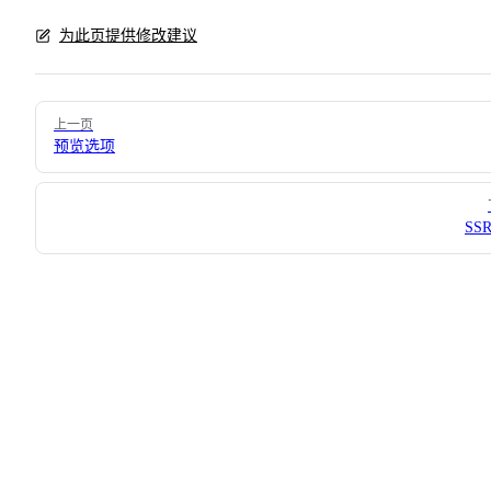
为此页提供修改建议
Pager
上一页
预览选项
SS