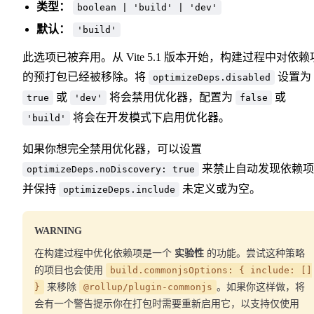
类型：
boolean | 'build' | 'dev'
默认：
'build'
此选项已被弃用。从 Vite 5.1 版本开始，构建过程中对依赖
的预打包已经被移除。将
设置为
optimizeDeps.disabled
或
将会禁用优化器，配置为
或
true
'dev'
false
将会在开发模式下启用优化器。
'build'
如果你想完全禁用优化器，可以设置
来禁止自动发现依赖项
optimizeDeps.noDiscovery: true
并保持
未定义或为空。
optimizeDeps.include
WARNING
在构建过程中优化依赖项是一个
实验性
的功能。尝试这种策略
的项目也会使用
build.commonjsOptions: { include: []
}
来移除
@rollup/plugin-commonjs
。如果你这样做，将
会有一个警告提示你在打包时需要重新启用它，以支持仅使用