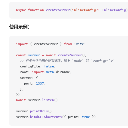
async
 function
 createServer
(
inlineConfig
?:
 InlineConfig
)
使用示例：
import
 { 
createServer
 } 
from
 'vite'
const
server
 =
 await
createServer
({
  // 任何合法的用户配置选项，加上 `mode` 和 `configFile`
configFile
: 
false
,
root
: 
import
.
meta
.
dirname
,
server
: {
port
: 
1337
,
  },
})
await
server
.
listen
()
server
.
printUrls
()
server
.
bindCLIShortcuts
({ 
print
: 
true
 })