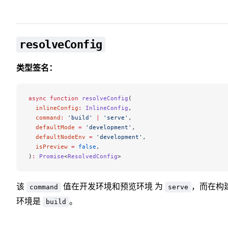
resolveConfig
类型签名：
async
 function
 resolveConfig
(
  inlineConfig
:
 InlineConfig
,
  command
:
 'build'
 |
 'serve'
,
  defaultMode
 =
 'development'
,
  defaultNodeEnv
 =
 'development'
,
  isPreview
 =
 false
,
)
:
 Promise
<
ResolvedConfig
>
该
值在开发环境和预览环境 为
，而在构
command
serve
环境是
。
build