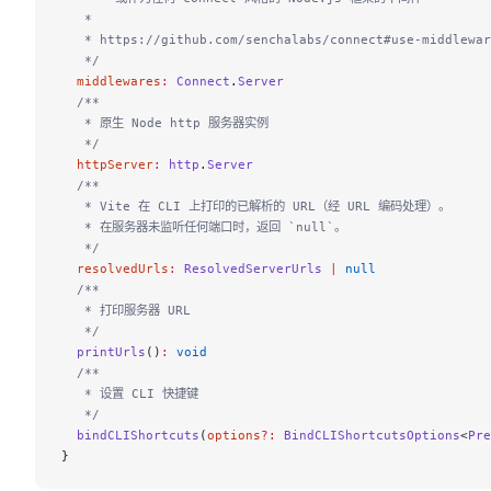
   *
   * https://github.com/senchalabs/connect#use-middlewar
   */
  middlewares
:
 Connect
.
Server
  /**
   * 原生 Node http 服务器实例
   */
  httpServer
:
 http
.
Server
  /**
   * Vite 在 CLI 上打印的已解析的 URL（经 URL 编码处理）。
   * 在服务器未监听任何端口时，返回 `null`。
   */
  resolvedUrls
:
 ResolvedServerUrls
 |
 null
  /**
   * 打印服务器 URL
   */
  printUrls
()
:
 void
  /**
   * 设置 CLI 快捷键
   */
  bindCLIShortcuts
(
options
?:
 BindCLIShortcutsOptions
<
Pre
}