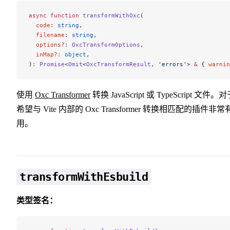
async
 function
 transformWithOxc
(
  code
:
 string
,
  filename
:
 string
,
  options
?:
 OxcTransformOptions
,
  inMap
?:
 object
,
)
:
 Promise
<
Omit
<
OxcTransformResult
, 
'errors'
> 
&
 { 
warnin
使用
Oxc Transformer
转换 JavaScript 或 TypeScript 文件。
希望与 Vite 内部的 Oxc Transformer 转换相匹配的插件非常
用。
transformWithEsbuild
类型签名：