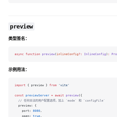
preview
类型签名：
async
 function
 preview
(
inlineConfig
?:
 InlineConfig
)
:
 Pro
示例用法：
import
 { 
preview
 } 
from
 'vite'
const
previewServer
 =
 await
preview
({
  // 任何合法的用户配置选项，加上 `mode` 和 `configFile`
preview
: {
port
: 
8080
,
open
: 
true
,