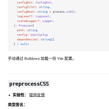
  configEnv
:
 ConfigEnv
,
  configFile
?:
 string
,
  configRoot
:
 string
 =
 process.
cwd
(),
  logLevel
?:
 LogLevel
,
  customLogger
?:
 Logger
,
)
:
 Promise
<{
  path
:
 string
  config
:
 UserConfig
  dependencies
:
 string
[]
} 
|
 null
>
手动通过 Rolldown 加载一份 Vite 配置。
preprocessCSS
实验性：
提供反馈
类型签名：