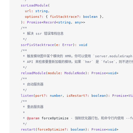
  ssrLoadModule
(
    url
:
 string
,
    options
?:
 { 
fixStacktrace
?:
 boolean
 },
  )
:
 Promise
<
Record
<
string
, 
any
>>
  /**
   * 解决 ssr 错误堆栈信息
   */
  ssrFixStacktrace
(
e
:
 Error
)
:
 void
  /**
   * 触发模块图中某个模块的 HMR。你可以使用 `server.moduleGraph
   * API 来检索要重新加载的模块。如果 `hmr` 是 `false`，则不进
   */
  reloadModule
(
module
:
 ModuleNode
)
:
 Promise
<
void
>
  /**
   * 启动服务器
   */
  listen
(
port
?:
 number
, 
isRestart
?:
 boolean
)
:
 Promise
<
Vi
  /**
   * 重启服务器
   *
   * 
@param
 forceOptimize
 - 强制优化器打包，和命令行内使用 --fo
   */
  restart
(
forceOptimize
?:
 boolean
)
:
 Promise
<
void
>