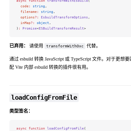
async
 function
 transformWithEsbuild
(
  code
:
 string
,
  filename
:
 string
,
  options
?:
 EsbuildTransformOptions
,
  inMap
?:
 object
,
)
:
 Promise
<
ESBuildTransformResult
>
已弃用：
请使用
代替。
transformWithOxc
通过 esbuild 转换 JavaScript 或 TypeScript 文件。对于更想
配 Vite 内部 esbuild 转换的插件很有用。
loadConfigFromFile
类型签名：
async
 function
 loadConfigFromFile
(