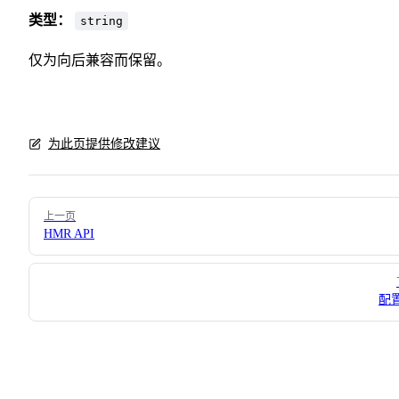
类型：
string
仅为向后兼容而保留。
为此页提供修改建议
Pager
上一页
HMR API
配