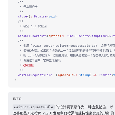
  /**
   * 停止服务器
   */
  close
()
:
 Promise
<
void
>
  /**
   * 绑定 CLI 快捷键
   */
  bindCLIShortcuts
(
options
?:
 BindCLIShortcutsOptions
<
Vit
  /**
   * 调用 `await server.waitForRequestsIdle(id)` 会等
   * 都被处理完。如果这个函数是从一个加载或转换的插件钩子中被调用的，
   * 把 id 作为参数传入，以避免死锁。在模块图的第一个静态导入部分被
   * 调用这个函数，它将立即返回。
   * 
@实验性
   */
  waitForRequestsIdle
:
 (
ignoredId
?:
 string
) 
=>
 Promise
<
v
}
INFO
waitForRequestsIdle
的设计初衷是作为一种应急措施，以
改善那些无法按照 Vite 开发服务器按需加载特性来实现的功能的