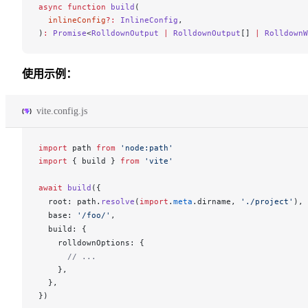
async
 function
 build
(
  inlineConfig
?:
 InlineConfig
,
)
:
 Promise
<
RolldownOutput
 |
 RolldownOutput
[] 
|
 RolldownW
使用示例：
vite.config.js
import
path
from
 'node:path'
import
 { 
build
 } 
from
 'vite'
await
build
({
root
: 
path
.
resolve
(
import
.
meta
.
dirname
, 
'./project'
),
base
: 
'/foo/'
,
build
: {
rolldownOptions
: {
      // ...
    },
  },
})