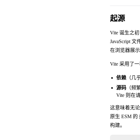
起源
Vite 诞生
JavaScr
在浏览器展示
Vite 采
依赖
（几
源码
（频
Vite 
这意味着无论
原生 ESM 的
构建。